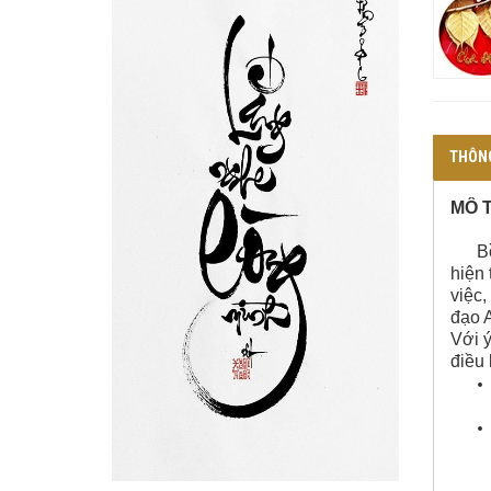
THÔNG
MÔ 
Bồ đề
hiện 
việc,
đạo A
Với ý
điều 