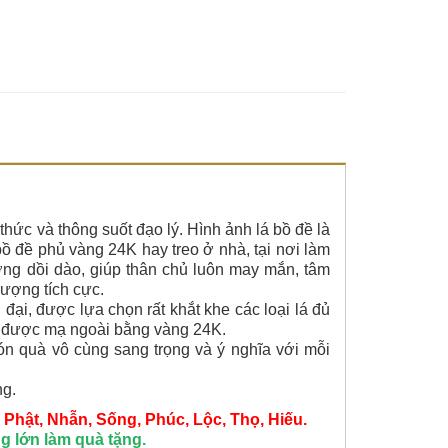
ức và thông suốt đạo lý. Hình ảnh lá bồ đề là
bồ đề phủ vàng 24K hay treo ở nhà, tại nơi làm
lượng dồi dào, giúp thân chủ luôn may mắn, tâm
lượng tích cực.
đại, được lựa chọn rất khắt khe các loại lá đủ
 đó được mạ ngoài bằng vàng 24K.
ón quà vô cùng sang trọng và ý nghĩa với mỗi
g.
 Phật, Nhẫn, Sống, Phúc, Lộc, Thọ, Hiếu.
g lớn làm quà tặng.