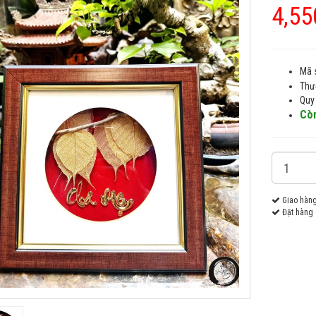
4,55
Mã 
Thư
Quy
Còn
Giao hàn
Đặt hàng 