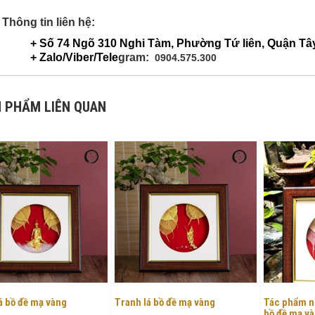
Thông tin liên hệ:
+ Số 74 Ngõ 310 Nghi Tàm, Phường Tứ liên, Quận Tâ
+ Zalo/Viber/Tele
gram:
0904.575.300
 PHẨM LIÊN QUAN
á bồ đề mạ vàng
Tranh lá bồ đề mạ vàng
Tác phẩm ng
bồ đề mạ v