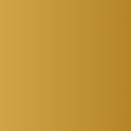
ố lượng cần mua
Chọn số lượng cần mua
3
4
5
1
2
3
4
5
A
CHI TIẾT
ĐẶT MUA
CHI TIẾT