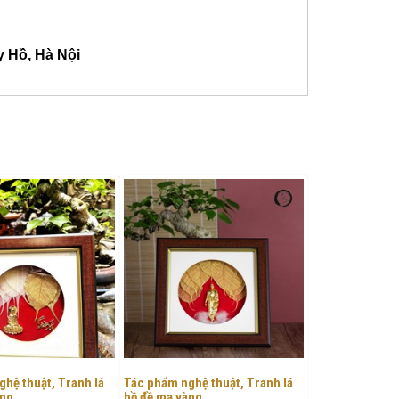
y Hồ, Hà Nội
hệ thuật, Tranh lá
Tác phẩm nghệ thuật, Tranh lá
àng
bồ đề mạ vàng