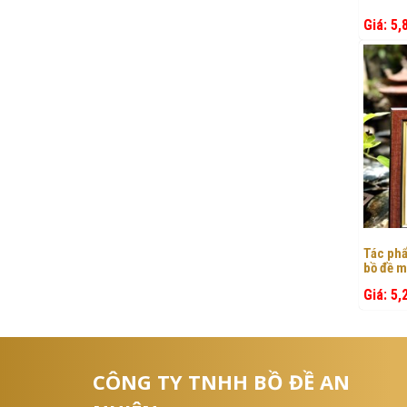
Giá: 5,
Ch
Tác phẩ
1
bồ đề m
Giá: 5,
ĐẶ
CÔNG TY TNHH BỒ ĐỀ AN