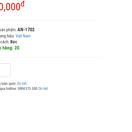
đ
0,000
AN-1702
sản phẩm:
ơng hiệu:
Việt Nam
 cách:
Bức
 hàng: 20
g toàn quốc
Chi tiết
qua hotline: 0904.575.300
Chi tiết