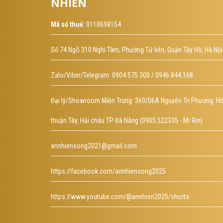
NHIÊN
Mã số thuế
: 0110698154
Số 74 Ngõ 310 Nghi Tàm, Phường Tứ liên, Quận Tây Hồ, Hà Nội
Ch
1
Zalo/Viber/Telegram: 0904.575.300 / 0946.844.168
ĐẶ
Đại lý/Showroom Miền Trung: 360/06A Nguyễn Tri Phương. H
thuận Tây. Hải châu TP Đà Nẵng (0905.522335 - Mr Rin)
annhiensong2021@gmail.com
https://facebook.com/annhiensong2025
https://www.youtube.com/@annhien2025/shorts