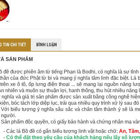
 TIN CHI TIẾT
BÌNH LUẬN
TẢ SẢN PHẨM
 được phiên âm từ tiếng Phạn là Bodhi, có nghĩa là sự tỉnh th
thân của đức Phật từ bi và mang ý nghĩa tâm linh đặc biệt. Lá 
 trên xe ô tô, ốp lưng điện thoại ... sẽ mang lại nguồn năng 
n nhiên và muôn sự thuận lợi, hanh thông, thu hút nhiều năng 
 nghĩa và giá trị sản phẩm được sản xuất bằng công nghệ hiện 
kiện, bóc tách lớp diệp lục, trải qua nhiều quy trình xử lý sau
Với biểu tượng ý nghĩa sâu sắc và chân tâm thành ý sẽ là m
người.
Sản phẩm độc quyền, có giấy bảo hành và chứng nhận mạ vàn
- Các lá Bồ đề có gắn biểu tượng linh vật hoặc chữ:
An, Tâm,
- Có thể đặt theo yêu cầu của khách hàng nếu lấy số lượn