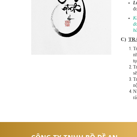
L
đơ
Kh
đó
hà
C)
TRẢ
Tr
nh
tụ
T
sẽ
T
nộ
Nh
rá