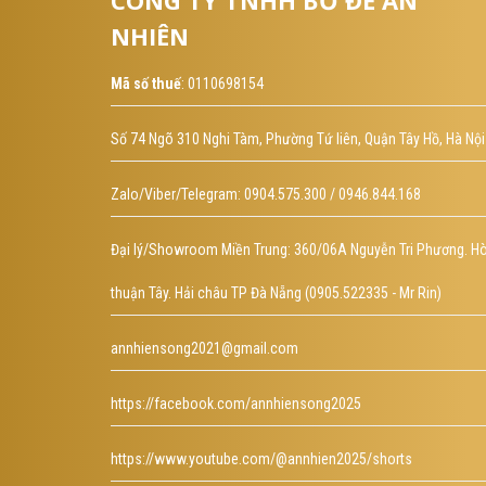
CÔNG TY TNHH BỒ ĐỀ AN
NHIÊN
Mã số thuế
: 0110698154
Số 74 Ngõ 310 Nghi Tàm, Phường Tứ liên, Quận Tây Hồ, Hà Nội
Zalo/Viber/Telegram: 0904.575.300 / 0946.844.168
Đại lý/Showroom Miền Trung: 360/06A Nguyễn Tri Phương. H
thuận Tây. Hải châu TP Đà Nẵng (0905.522335 - Mr Rin)
annhiensong2021@gmail.com
https://facebook.com/annhiensong2025
https://www.youtube.com/@annhien2025/shorts