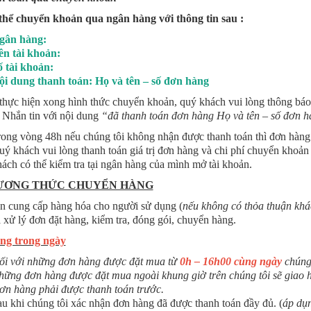
thể chuyển khoản qua ngân hàng với thông tin sau :
gân hàng:
ên tài khoản:
ố tài khoản:
ội dung thanh toán: Họ và tên – số đơn hàng
thực hiện xong hình thức chuyển khoản, quý khách vui lòng thông báo 
Nhắn tin với nội dung
“đã thanh toán đơn hàng Họ và tên – số đơn h
ong vòng 48h nếu chúng tôi không nhận được thanh toán thì đơn hàng
ý khách vui lòng thanh toán giá trị đơn hàng và chi phí chuyển khoản 
ách có thể kiểm tra tại ngân hàng của mình mở tài khoản.
ƯƠNG THỨC CHUYỂN HÀNG
an cung cấp hàng hóa cho người sử dụng (
nếu không có thỏa thuận khá
xử lý đơn đặt hàng, kiểm tra, đóng gói, chuyển hàng.
ng trong ngày
ối với những đơn hàng được đặt mua từ
0h – 16h00 cùng ngày
chúng
hững đơn hàng được đặt mua ngoài khung giờ trên chúng tôi sẽ giao 
ơn hàng phải được thanh toán trước.
u khi chúng tôi xác nhận đơn hàng đã được thanh toán đầy đủ. (
áp dụn