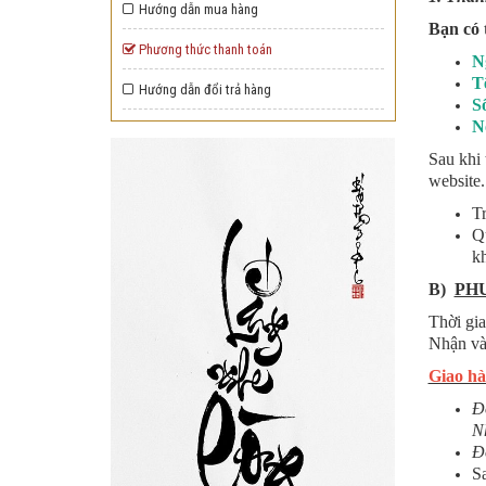
Hướng dẫn mua hàng
Bạn có 
Phương thức thanh toán
N
T
Hướng dẫn đổi trả hàng
S
N
Sau khi 
website.
Tr
Qu
kh
B)
PH
Thời gi
Nhận và 
Giao hà
Đ
N
Đ
Sa