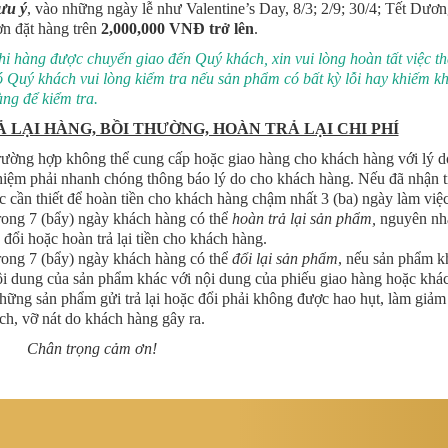
ưu ý
, vào những ngày lễ như Valentine’s Day, 8/3; 2/9; 30/4; Tết Dư
n đặt hàng trên
2,000,000 VNĐ trở lên
.
i hàng được chuyển giao đến Quý khách, xin vui lòng hoàn tất việc th
 Quý khách vui lòng kiểm tra nếu sản phẩm có bất kỳ lỗi hay khiếm kh
ng để kiểm tra.
 LẠI HÀNG, BỒI THƯỜNG, HOÀN TRẢ LẠI CHI PHÍ
ường hợp không thể cung cấp hoặc giao hàng cho khách hàng với lý do
iệm phải nhanh chóng thông báo lý do cho khách hàng. Nếu đã nhận tiề
c cần thiết để hoàn tiền cho khách hàng chậm nhất 3 (ba) ngày làm việc
rong 7 (bẩy) ngày khách hàng có thể
hoàn trả lại sản phẩm,
nguyên nhâ
 đổi hoặc hoàn trả lại tiền cho khách hàng.
rong 7 (bẩy) ngày khách hàng có thể
đổi lại sản phẩm
, nếu sản phẩm k
i dung của sản phẩm khác với nội dung của phiếu giao hàng hoặc khác 
ững sản phẩm gửi trả lại hoặc đổi phải không được hao hụt, làm giảm g
ch, vỡ nát do khách hàng gây ra.
Chân trọng cảm ơn!